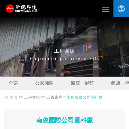
工程實績
Engineering achievements
全部
公家機關
醫院、展館
飯店、
首頁
工程實績
工廠廠房
南俊國際公司雲科廠
>>
>>
>
南俊國際公司雲科廠